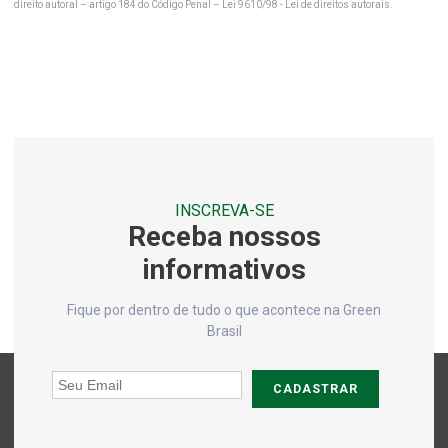
direito autoral – artigo 184 do Código Penal –
Lei 9610/98 - Lei de direitos autorais
.
Análise de solo laboratório
Análise de solo no rio de janeiro
Análise de solo no rj
Análise de solo para plantio
Análise de solo química
Análise de solo química e física
INSCREVA-SE
Receba nossos
Análise de solo e sedimentos
informativos
Análises de ar
Análises físico químicas do solo
Fique por dentro de tudo o que acontece na Green
Brasil
Análises físico químicas rio de janeiro
Análises físico químicas rj
CADASTRAR
Análises laboratoriais de água
Análises laboratoriais de efluentes