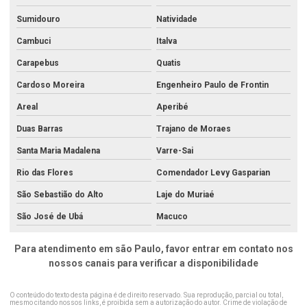
Análise e remediação da contaminação do solo
Sumidouro
Natividade
Análise de resíduos
Cambuci
Italva
Análise de resíduos de agrotóxicos em alimentos
Carapebus
Quatis
Cardoso Moreira
Engenheiro Paulo de Frontin
Análise de resíduos industriais
Areal
Aperibé
Análise de resíduos sólidos
Duas Barras
Trajano de Moraes
Análise de sedimentos
Santa Maria Madalena
Varre-Sai
Análise de sedimentos no rio de janeiro
Rio das Flores
Comendador Levy Gasparian
Análise de sedimentos no rj
São Sebastião do Alto
Laje do Muriaé
Análise de solo agricultura de precisão
São José de Ubá
Macuco
Análise de solo água limpa
Para atendimento em são Paulo, favor entrar em contato nos
Análise de solo completa
nossos canais para verificar a disponibilidade
Análise de solo para construção
O conteúdo do texto desta página é de direito reservado. Sua reprodução, parcial ou total,
Análise de solo contaminado
mesmo citando nossos links, é proibida sem a autorização do autor. Crime de violação de