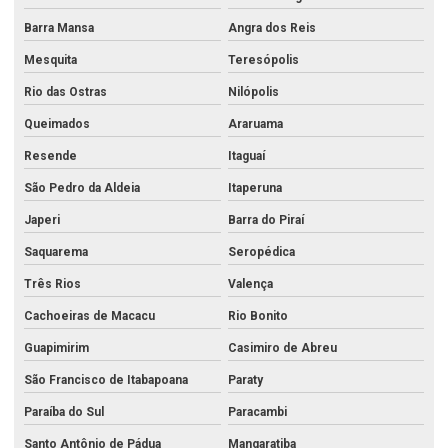
Análise de efluentes líquidos
Barra Mansa
Angra dos Reis
Análise de efluentes no rio de janeiro
Mesquita
Teresópolis
Análise de efluentes no rj
Rio das Ostras
Nilópolis
Análise física da água
Queimados
Araruama
Análise físico química de águas e efluentes
Resende
Itaguaí
Análise físico química e bacteriológica da água
São Pedro da Aldeia
Itaperuna
Análise físico química da água
Japeri
Barra do Piraí
Análise físico química da água de poço
Saquarema
Seropédica
Três Rios
Valença
Análise físico química de efluentes
Cachoeiras de Macacu
Rio Bonito
Análise de metais no rio de janeiro
Guapimirim
Casimiro de Abreu
Análise de metais no rj
São Francisco de Itabapoana
Paraty
Análise de metais pesados
Paraíba do Sul
Paracambi
Análise de metais pesados em alimentos
Santo Antônio de Pádua
Mangaratiba