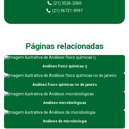
(21) 3526-2060
Análise de água purificada
(21) 96721-9997
Análise de água purificada para farmácias
Análise de água purificada para hospitais
Análise de água purificada para uso farmacêutico
Páginas relacionadas
Análise de água de represas
Análise de água de rios
Análises físico químicas rj
Análise de água de rios para indústrias
Análise de água em sp
Análises físico químicas rio de janeiro
Análise de água subterrânea
Análise de água para uso industrial
Análises microbiológicas
Análise ambiental da água
Análise composta de efluentes
Análises de microbiologia
Análise de contaminação de solo