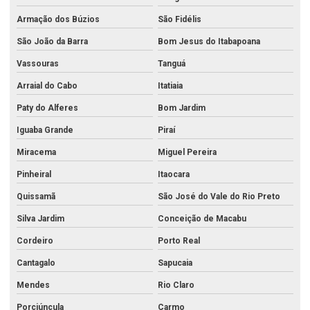
Análise microbiológica água potável
Armação dos Búzios
São Fidélis
Análise microbiológica da água
São João da Barra
Bom Jesus do Itabapoana
Análise de óleo diesel
Vassouras
Tanguá
Análise de óleo lubrificante
Arraial do Cabo
Itatiaia
Análise de petróleo
Paty do Alferes
Bom Jardim
Análise de petróleo bruto
Iguaba Grande
Piraí
Miracema
Miguel Pereira
Análise de potabilidade da água para consumo humano
Pinheiral
Itaocara
Análise de qualidade do ar
Quissamã
São José do Vale do Rio Preto
Análise química água mineral
Silva Jardim
Conceição de Macabu
Análise química da água
Cordeiro
Porto Real
Análise química da água do mar
Cantagalo
Sapucaia
Análise de química do solo
Mendes
Rio Claro
Análise química de metais no rio de janeiro
Porciúncula
Carmo