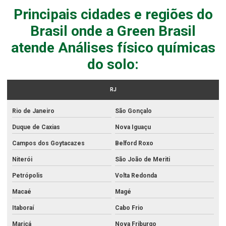
Principais cidades e regiões do
Análise da água para consumo humano
Brasil onde a Green Brasil
Análise da água de poço
atende Análises físico químicas
Análise da qualidade da água para consumo humano
do solo:
Análise de derivados
Análise do solo
RJ
Análise do solo para avaliação de fertilidade
Rio de Janeiro
São Gonçalo
Análise de efluente sanitário
Duque de Caxias
Nova Iguaçu
Análise de efluentes
Campos dos Goytacazes
Belford Roxo
Análise de efluentes acreditados
Niterói
São João de Meriti
Petrópolis
Volta Redonda
Análise de efluentes atmosféricos
Macaé
Magé
Análise de efluentes hospitalares
Itaboraí
Cabo Frio
Análise de efluentes industriais
Maricá
Nova Friburgo