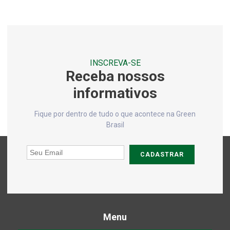
Análise de solo química
Análise de solo química e física
Análise de solo e sedimentos
INSCREVA-SE
Análises de ar
Receba nossos
Análises físico químicas do solo
informativos
Análises físico químicas rio de janeiro
Fique por dentro de tudo o que acontece na Green
Análises físico químicas rj
Brasil
Análises laboratoriais de água
CADASTRAR
Análises laboratoriais de efluentes
Análises de microbiologia
Análises microbiológicas
Avaliação de solo contaminado
Menu