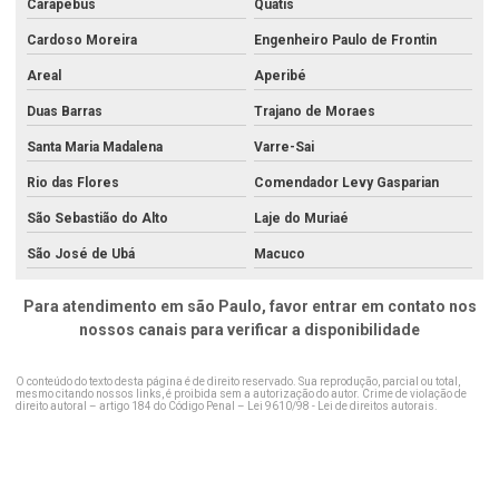
Carapebus
Quatis
Análise de resíduos sólidos
Cardoso Moreira
Engenheiro Paulo de Frontin
Análise de sedimentos
Areal
Aperibé
Análise de sedimentos no rio de janeiro
Duas Barras
Trajano de Moraes
Análise de sedimentos no rj
Santa Maria Madalena
Varre-Sai
Análise de solo agricultura de precisão
Rio das Flores
Comendador Levy Gasparian
São Sebastião do Alto
Laje do Muriaé
Análise de solo água limpa
São José de Ubá
Macuco
Análise de solo completa
Análise de solo para construção
Para atendimento em são Paulo, favor entrar em contato nos
nossos canais para verificar a disponibilidade
Análise de solo contaminado
Análise de solo laboratório
O conteúdo do texto desta página é de direito reservado. Sua reprodução, parcial ou total,
mesmo citando nossos links, é proibida sem a autorização do autor. Crime de violação de
direito autoral – artigo 184 do Código Penal –
Lei 9610/98 - Lei de direitos autorais
.
Análise de solo no rio de janeiro
Análise de solo no rj
Análise de solo para plantio