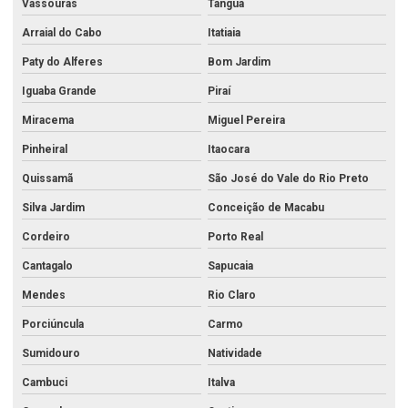
Vassouras
Tanguá
Análise de petróleo
Arraial do Cabo
Itatiaia
Análise de petróleo bruto
Paty do Alferes
Bom Jardim
Análise de potabilidade da água para consumo humano
Iguaba Grande
Piraí
Análise de qualidade do ar
Miracema
Miguel Pereira
Análise química água mineral
Pinheiral
Itaocara
Análise química da água
Quissamã
São José do Vale do Rio Preto
Análise química da água do mar
Silva Jardim
Conceição de Macabu
Cordeiro
Porto Real
Análise de química do solo
Cantagalo
Sapucaia
Análise química de metais no rio de janeiro
Mendes
Rio Claro
Análise e remediação da contaminação do solo
Porciúncula
Carmo
Análise de resíduos
Sumidouro
Natividade
Análise de resíduos de agrotóxicos em alimentos
Cambuci
Italva
Análise de resíduos industriais