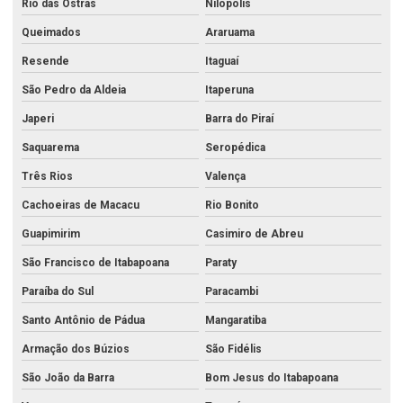
Rio das Ostras
Nilópolis
Análise físico química de águas e efluentes
Queimados
Araruama
Análise físico química e bacteriológica da água
Resende
Itaguaí
Análise físico química da água
São Pedro da Aldeia
Itaperuna
Análise físico química da água de poço
Japeri
Barra do Piraí
Análise físico química de efluentes
Saquarema
Seropédica
Análise de metais no rio de janeiro
Três Rios
Valença
Análise de metais no rj
Cachoeiras de Macacu
Rio Bonito
Análise de metais pesados
Guapimirim
Casimiro de Abreu
Análise de metais pesados em alimentos
São Francisco de Itabapoana
Paraty
Análise microbiológica água potável
Paraíba do Sul
Paracambi
Santo Antônio de Pádua
Mangaratiba
Análise microbiológica da água
Armação dos Búzios
São Fidélis
Análise de óleo diesel
São João da Barra
Bom Jesus do Itabapoana
Análise de óleo lubrificante