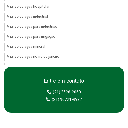
Análise de água hospitalar
Análise de água industrial
Análise de água para indústrias
Análise de água para irrigação
Análise de água mineral
Análise de água no rio de janeiro
Análise de água no rj
Análise de água piscicultura
Entre em contato
Análise de água potável
(21) 3526-2060
Análise de água purificada
(21) 96721-9997
Análise de água purificada para farmácias
Análise de água purificada para hospitais
Análise de água purificada para uso farmacêutico