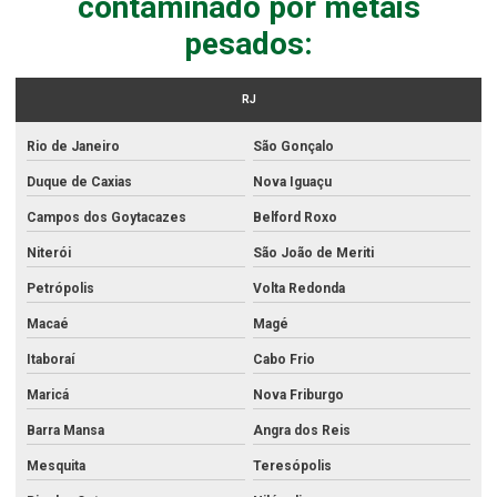
contaminado por metais
Análise de derivados
pesados:
Análise do solo
Análise do solo para avaliação de fertilidade
RJ
Análise de efluente sanitário
Rio de Janeiro
São Gonçalo
Análise de efluentes
Duque de Caxias
Nova Iguaçu
Análise de efluentes acreditados
Campos dos Goytacazes
Belford Roxo
Análise de efluentes atmosféricos
Niterói
São João de Meriti
Análise de efluentes hospitalares
Petrópolis
Volta Redonda
Análise de efluentes industriais
Macaé
Magé
Análise de efluentes líquidos
Itaboraí
Cabo Frio
Análise de efluentes no rio de janeiro
Maricá
Nova Friburgo
Análise de efluentes no rj
Barra Mansa
Angra dos Reis
Mesquita
Teresópolis
Análise física da água