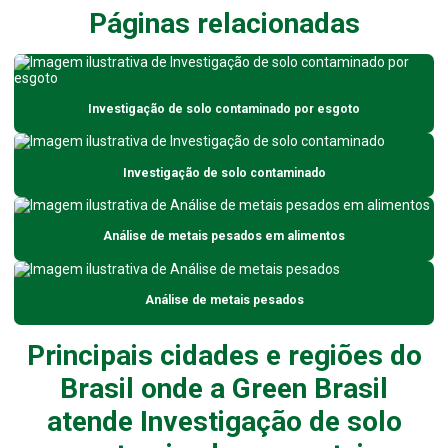
Páginas relacionadas
Análise de água de represas
Análise de água de rios
Análise de água de rios para indústrias
Investigação de solo contaminado por esgoto
Análise de água em sp
Análise de água subterrânea
Investigação de solo contaminado
Análise de água para uso industrial
Análise de metais pesados em alimentos
Análise ambiental da água
Análise composta de efluentes
Análise de metais pesados
Análise de contaminação de solo
Análise da água para consumo humano
Principais cidades e regiões do
Brasil onde a Green Brasil
Análise da água de poço
atende Investigação de solo
Análise da qualidade da água para consumo humano