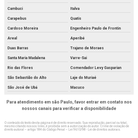
Análise de resíduos
Cambuci
Italva
Análise de resíduos de agrotóxicos em alimentos
Carapebus
Quatis
Cardoso Moreira
Engenheiro Paulo de Frontin
Análise de resíduos industriais
Areal
Aperibé
Análise de resíduos sólidos
Duas Barras
Trajano de Moraes
Análise de sedimentos
Santa Maria Madalena
Varre-Sai
Análise de sedimentos no rio de janeiro
Rio das Flores
Comendador Levy Gasparian
Análise de sedimentos no rj
São Sebastião do Alto
Laje do Muriaé
Análise de solo agricultura de precisão
São José de Ubá
Macuco
Análise de solo água limpa
Para atendimento em são Paulo, favor entrar em contato nos
Análise de solo completa
nossos canais para verificar a disponibilidade
Análise de solo para construção
O conteúdo do texto desta página é de direito reservado. Sua reprodução, parcial ou total,
Análise de solo contaminado
mesmo citando nossos links, é proibida sem a autorização do autor. Crime de violação de
direito autoral – artigo 184 do Código Penal –
Lei 9610/98 - Lei de direitos autorais
.
Análise de solo laboratório