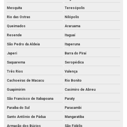
Análise de efluentes no rio de janeiro
Mesquita
Teresópolis
Análise de efluentes no rj
Rio das Ostras
Nilópolis
Análise física da água
Queimados
Araruama
Análise físico química de águas e efluentes
Resende
Itaguaí
Análise físico química e bacteriológica da água
São Pedro da Aldeia
Itaperuna
Análise físico química da água
Japeri
Barra do Piraí
Análise físico química da água de poço
Saquarema
Seropédica
Três Rios
Valença
Análise físico química de efluentes
Cachoeiras de Macacu
Rio Bonito
Análise de metais no rio de janeiro
Guapimirim
Casimiro de Abreu
Análise de metais no rj
São Francisco de Itabapoana
Paraty
Análise de metais pesados
Paraíba do Sul
Paracambi
Análise de metais pesados em alimentos
Santo Antônio de Pádua
Mangaratiba
Análise microbiológica água potável
Armação dos Búzios
São Fidélis