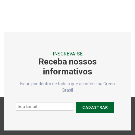
Análise de solo no rio de janeiro
Análise de solo no rj
Análise de solo para plantio
Análise de solo química
Análise de solo química e física
INSCREVA-SE
Receba nossos
Análise de solo e sedimentos
informativos
Análises de ar
Análises físico químicas do solo
Fique por dentro de tudo o que acontece na Green
Brasil
Análises físico químicas rio de janeiro
Análises físico químicas rj
CADASTRAR
Análises laboratoriais de água
Análises laboratoriais de efluentes