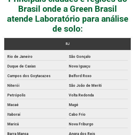
Análise da água para consumo humano
Brasil onde a Green Brasil
Análise da água de poço
atende Laboratório para análise
Análise da qualidade da água para consumo humano
de solo:
Análise de derivados
Análise do solo
RJ
Análise do solo para avaliação de fertilidade
Rio de Janeiro
São Gonçalo
Análise de efluente sanitário
Duque de Caxias
Nova Iguaçu
Análise de efluentes
Campos dos Goytacazes
Belford Roxo
Análise de efluentes acreditados
Niterói
São João de Meriti
Petrópolis
Volta Redonda
Análise de efluentes atmosféricos
Macaé
Magé
Análise de efluentes hospitalares
Itaboraí
Cabo Frio
Análise de efluentes industriais
Maricá
Nova Friburgo
Análise de efluentes líquidos
Barra Mansa
Angra dos Reis