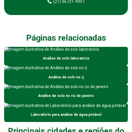
(21) 96721-9997
Análise de água purificada para farmácias
Análise de água purificada para hospitais
Análise de água purificada para uso farmacêutico
Páginas relacionadas
Análise de água de represas
Análise de água de rios
Análise de solo laboratório
Análise de água de rios para indústrias
Análise de água em sp
Análise de solo no rj
Análise de água subterrânea
Análise de água para uso industrial
Análise de solo no rio de janeiro
Análise ambiental da água
Análise composta de efluentes
Laboratório para análise de água potável
Análise de contaminação de solo
Principais cidades e regiões do