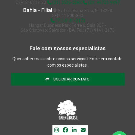
CEP: 21011-130
(21) 3526-2060
(21) 96721-9997
Fornecimento de mão de obra especializada
Bahia - Filial
Av. Luís Viana Filho, Nr 13223
Fornecimento de mão de obra especializada na bahia
CEP: 41.500-300
(71) 4141-2173
Fornecimento de mão de obra especializada em mg
Hangar Business Park Torre 6, Sala 307 -
São Cristóvão, Salvador - BA. Tel.: (71) 4141-2173
Fornecimento de mão de obra especializada em minas gerais
Fornecimento de mão de obra especializada no espírito santo
Fale com nossos especialistas
Fornecimento de mão de obra especializada no rio de janeiro
Quer saber mais sobre nossos serviços? Entre em contato
com os especialistas.
Fornecimento de mão de obra especializada no rj
Fornecimento de mão de obra especializada em química
SOLICITAR CONTATO
Fornecimento de mão de obra especializada em são paulo
Fornecimento de mão de obra especializada em sp
Investigação de solo contaminado
Investigação de solo contaminado por esgoto
Investigação de solo contaminado por metais pesados