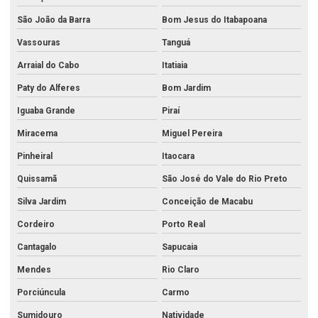
Análise microbiológica da água
São João da Barra
Bom Jesus do Itabapoana
Análise de óleo diesel
Vassouras
Tanguá
Análise de óleo lubrificante
Arraial do Cabo
Itatiaia
Análise de petróleo
Paty do Alferes
Bom Jardim
Análise de petróleo bruto
Iguaba Grande
Piraí
Miracema
Miguel Pereira
Análise de potabilidade da água para consumo humano
Pinheiral
Itaocara
Análise de qualidade do ar
Quissamã
São José do Vale do Rio Preto
Análise química água mineral
Silva Jardim
Conceição de Macabu
Análise química da água
Cordeiro
Porto Real
Análise química da água do mar
Cantagalo
Sapucaia
Análise de química do solo
Mendes
Rio Claro
Análise química de metais no rio de janeiro
Porciúncula
Carmo
Análise e remediação da contaminação do solo
Sumidouro
Natividade