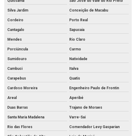
Quissamã
São José do Vale do Rio Preto
Análise química da água
Silva Jardim
Conceição de Macabu
Análise química da água do mar
Cordeiro
Porto Real
Cantagalo
Sapucaia
Análise de química do solo
Mendes
Rio Claro
Análise química de metais no rio de janeiro
Porciúncula
Carmo
Análise e remediação da contaminação do solo
Sumidouro
Natividade
Análise de resíduos
Cambuci
Italva
Análise de resíduos de agrotóxicos em alimentos
Carapebus
Quatis
Análise de resíduos industriais
Cardoso Moreira
Engenheiro Paulo de Frontin
Análise de resíduos sólidos
Areal
Aperibé
Análise de sedimentos
Duas Barras
Trajano de Moraes
Análise de sedimentos no rio de janeiro
Santa Maria Madalena
Varre-Sai
Análise de sedimentos no rj
Rio das Flores
Comendador Levy Gasparian