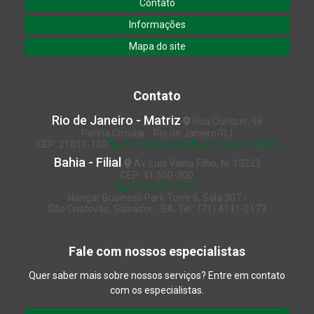
Contato
Empresa certificação iso 17025
Informações
Empresas que fazem análise de água
Mapa do site
Estação de monitoramento da água
Estudo de contaminação do solo no rio de janeiro
Contato
Estudo de contaminação do solo no rj
Rio de Janeiro - Matriz
Rua Ourique, 98
Penha Circular - Rio de Janeiro/RJ
Fornecimento de mão de obra especializada
CEP: 21011-130
(21) 3526-2060
(21) 96721-9997
Fornecimento de mão de obra especializada na bahia
Bahia - Filial
Av. Luís Viana Filho, Nr 13223
CEP: 41.500-300
Fornecimento de mão de obra especializada em mg
(71) 4141-2173
Hangar Business Park Torre 6, Sala 307 -
Fornecimento de mão de obra especializada em minas gerais
São Cristóvão, Salvador - BA. Tel.: (71) 4141-2173
Fornecimento de mão de obra especializada no espírito santo
Fale com nossos especialistas
Fornecimento de mão de obra especializada no rio de janeiro
Quer saber mais sobre nossos serviços? Entre em contato
Fornecimento de mão de obra especializada no rj
com os especialistas.
Fornecimento de mão de obra especializada em química