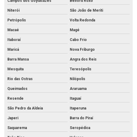
Campos dos Goytacazes
Belford Roxo
Análise de efluentes acreditados
Niterói
São João de Meriti
Análise de efluentes atmosféricos
Petrópolis
Volta Redonda
Análise de efluentes hospitalares
Macaé
Magé
Análise de efluentes industriais
Itaboraí
Cabo Frio
Análise de efluentes líquidos
Maricá
Nova Friburgo
Análise de efluentes no rio de janeiro
Barra Mansa
Angra dos Reis
Análise de efluentes no rj
Mesquita
Teresópolis
Rio das Ostras
Nilópolis
Análise física da água
Queimados
Araruama
Análise físico química de águas e efluentes
Resende
Itaguaí
Análise físico química e bacteriológica da água
São Pedro da Aldeia
Itaperuna
Análise físico química da água
Japeri
Barra do Piraí
Análise físico química da água de poço
Saquarema
Seropédica
Análise físico química de efluentes