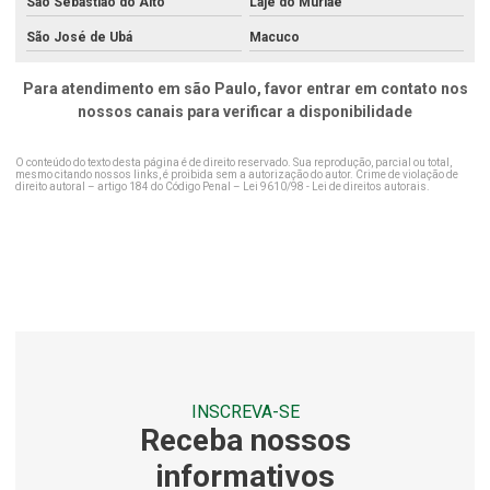
Análise de solo agricultura de precisão
São Sebastião do Alto
Laje do Muriaé
São José de Ubá
Macuco
Análise de solo água limpa
Análise de solo completa
Para atendimento em são Paulo, favor entrar em contato nos
nossos canais para verificar a disponibilidade
Análise de solo para construção
Análise de solo contaminado
O conteúdo do texto desta página é de direito reservado. Sua reprodução, parcial ou total,
mesmo citando nossos links, é proibida sem a autorização do autor. Crime de violação de
direito autoral – artigo 184 do Código Penal –
Lei 9610/98 - Lei de direitos autorais
.
Análise de solo laboratório
Análise de solo no rio de janeiro
Análise de solo no rj
Análise de solo para plantio
Análise de solo química
Análise de solo química e física
INSCREVA-SE
Análise de solo e sedimentos
Receba nossos
Análises de ar
informativos