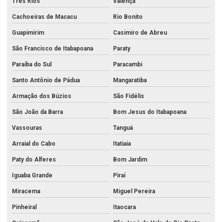
Três Rios
Valença
Análise de metais no rio de janeiro
Cachoeiras de Macacu
Rio Bonito
Análise de metais no rj
Guapimirim
Casimiro de Abreu
Análise de metais pesados
São Francisco de Itabapoana
Paraty
Análise de metais pesados em alimentos
Paraíba do Sul
Paracambi
Santo Antônio de Pádua
Mangaratiba
Análise microbiológica água potável
Armação dos Búzios
São Fidélis
Análise microbiológica da água
São João da Barra
Bom Jesus do Itabapoana
Análise de óleo diesel
Vassouras
Tanguá
Análise de óleo lubrificante
Arraial do Cabo
Itatiaia
Análise de petróleo
Paty do Alferes
Bom Jardim
Análise de petróleo bruto
Iguaba Grande
Piraí
Análise de potabilidade da água para consumo humano
Miracema
Miguel Pereira
Análise de qualidade do ar
Pinheiral
Itaocara
Análise química água mineral