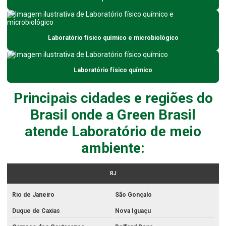
Análise de água subterrânea
Análise de água para uso industrial
Laboratório físico químico e microbiológico
Análise ambiental da água
Análise composta de efluentes
Laboratório físico químico
Análise de contaminação de solo
Análise da água para consumo humano
Principais cidades e regiões do
Brasil onde a Green Brasil
Análise da água de poço
atende Laboratório de meio
Análise da qualidade da água para consumo humano
ambiente:
Análise de derivados
Análise do solo
RJ
Análise do solo para avaliação de fertilidade
Rio de Janeiro
São Gonçalo
Análise de efluente sanitário
Duque de Caxias
Nova Iguaçu
Análise de efluentes